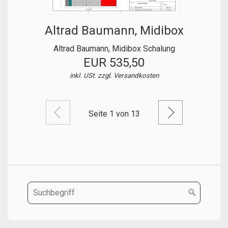
Altrad Baumann, Midibox
Altrad Baumann, Midibox Schalung
EUR 535,50
inkl. USt. zzgl.
Versandkosten
Vorige Seite
Nächste S
Seite 1 von 13